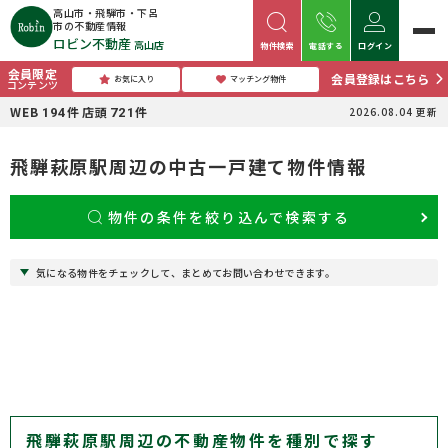
高山市・飛騨市・下呂
市の不動産情報
ロビン不動産
高山店
物件検索
電話する
ログイン
会員限定
会員登録はこちら
お気に入り
マッチング物件
コンテンツ
WEB
件
店頭
件
2026.08.04
更新
194
721
飛騨萩原駅周辺の中古一戸建て物件情報
物件の条件を絞り込んで検索する
気になる物件をチェックして、まとめてお問い合わせできます。
飛騨萩原駅周辺の不動産物件を種別で探す