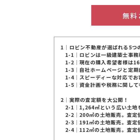
無料
1│ロビン不動産が選ばれる5つ
1-1│ロビンは⼀級建築⼠事
1-2│現在の購⼊希望者様は16
1-3│⾃社ホームページと定
1-4│スピーディーな対応で
1-5│資⾦計画や税務に関し
2│実際の査定額を⼤公開！
2-1│1,264㎡という広い⼟
2-2│200㎡の⼟地販売。査
2-3│191㎡の⼟地販売。査
2-4│112㎡の⼟地販売。査