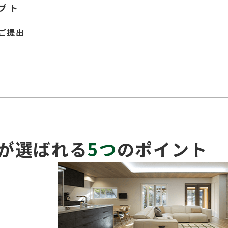
プ ト
のご提出
が選ばれる
5つ
のポイント
す