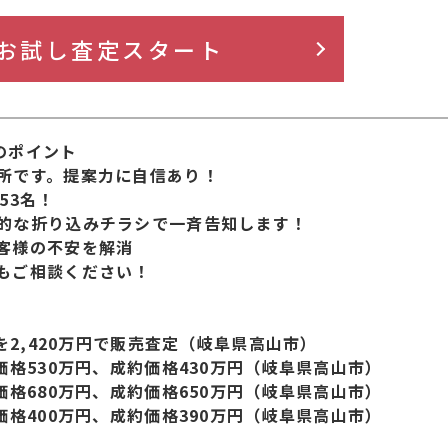
お試し査定スタート
のポイント
務所です。提案⼒に⾃信あり！
53名！
期的な折り込みチラシで⼀⻫告知します！
お客様の不安を解消
てもご相談ください！
地を2,420万円で販売査定（岐⾩県⾼⼭市）
定価格530万円、成約価格430万円（岐⾩県⾼⼭市）
定価格680万円、成約価格650万円（岐⾩県⾼⼭市）
定価格400万円、成約価格390万円（岐⾩県⾼⼭市）