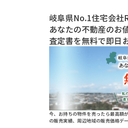
岐⾩県No.1住宅会社R
あなたの不動産のお値
査定書を無料で即⽇
今、お持ちの物件を売ったら最⾼額が
の販売実績、周辺地域の販売価格デ