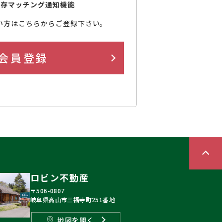
保存マッチング通知機能
い方はこちらからご登録下さい。
会員登録
ロビン不動産
〒506-0807
岐阜県高山市三福寺町251番地
地図を開く