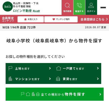
高山市・飛騨市・下呂
市の不動産情報
ロビン不動産
高山店
物件検索
電話する
ログイン
会員限定
会員登録はこちら
お気に入り
マッチング物件
コンテンツ
WEB
件
店頭
件
2026.08.07
更新
194
722
岐阜小学校（岐阜県岐阜市）から物件を探す
お探しの物件種別を選択してください
土地
一戸建て
を探す
を
探す
マンション
賃貸
を探す
を
探す
物件を探す
全ての種別から