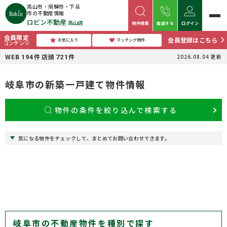
高山市・飛騨市・下呂
市の不動産情報
ロビン不動産
高山店
物件検索
電話する
ログイン
会員限定
会員登録はこちら
お気に入り
マッチング物件
コンテンツ
WEB
件
店頭
件
2026.08.04
更新
194
721
岐阜市の新築一戸建て物件情報
物件の条件を絞り込んで検索する
気になる物件をチェックして、まとめてお問い合わせできます。
岐阜市の不動産物件を種別で探す