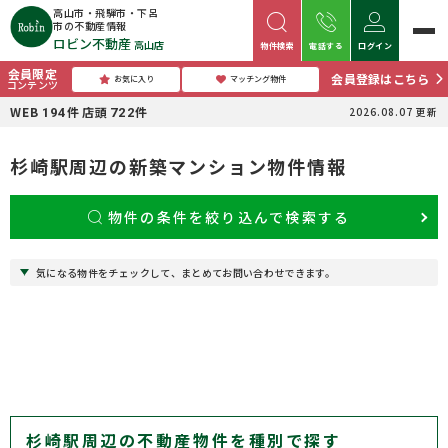
高山市・飛騨市・下呂
市の不動産情報
ロビン不動産
高山店
物件検索
電話する
ログイン
会員限定
会員登録はこちら
お気に入り
マッチング物件
コンテンツ
WEB
件
店頭
件
2026.08.07
更新
194
722
杉崎駅周辺の新築マンション物件情報
物件の条件を絞り込んで検索する
気になる物件をチェックして、まとめてお問い合わせできます。
杉崎駅周辺の不動産物件を種別で探す