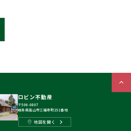
ロビン不動産
〒506-0807
岐阜県高山市三福寺町251番地
地図を開く