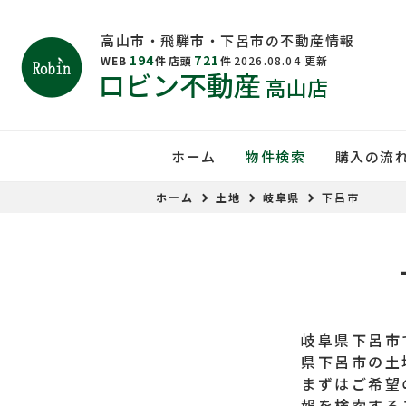
高山市・飛騨市・下呂市の不動産情報
194
721
WEB
件
店頭
件
2026.08.04
更新
ロビン不動産
高山店
ホーム
物件検索
購入の流
ホーム
土地
岐阜県
下呂市
岐阜県下呂市
県下呂市の土
まずはご希望
報を検索する