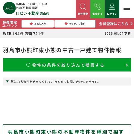
高山市・飛騨市・下呂
市の不動産情報
ロビン不動産
高山店
物件検索
電話する
ログイン
会員限定
会員登録はこちら
お気に入り
マッチング物件
コンテンツ
WEB
件
店頭
件
2026.08.04
更新
194
721
羽島市小熊町東小熊の中古一戸建て物件情報
物件の条件を絞り込んで検索する
気になる物件をチェックして、まとめてお問い合わせできます。
羽島市小熊町東小熊の不動産物件を種別で探す