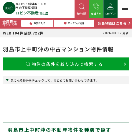
高山市・飛騨市・下呂
市の不動産情報
ロビン不動産
高山店
物件検索
電話する
ログイン
会員限定
会員登録はこちら
お気に入り
マッチング物件
コンテンツ
WEB
件
店頭
件
2026.08.07
更新
194
722
羽島市上中町沖の中古マンション物件情報
物件の条件を絞り込んで検索する
気になる物件をチェックして、まとめてお問い合わせできます。
羽島市上中町沖の不動産物件を種別で探す