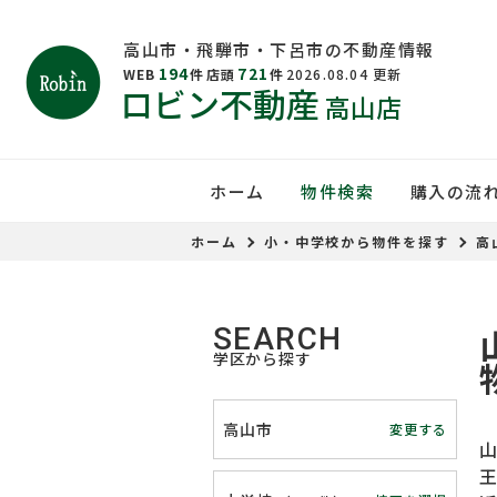
高山市・飛騨市・下呂市の不動産情報
194
721
WEB
件
店頭
件
2026.08.04
更新
ロビン不動産
高山店
ホーム
物件検索
購入の流
ホーム
小・中学校から物件を探す
高
SEARCH
学区から探す
高山市
変更する