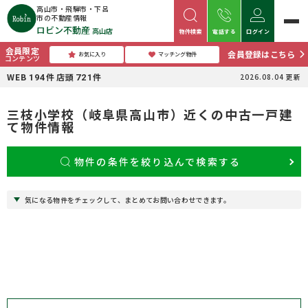
高山市・飛騨市・下呂
市の不動産情報
ロビン不動産
高山店
物件検索
電話する
ログイン
会員限定
会員登録はこちら
お気に入り
マッチング物件
コンテンツ
WEB
件
店頭
件
2026.08.04
更新
194
721
三枝小学校（岐阜県高山市）近くの中古一戸建
て物件情報
物件の条件を絞り込んで検索する
気になる物件をチェックして、まとめてお問い合わせできます。