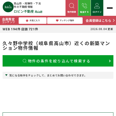
高山市・飛騨市・下呂
市の不動産情報
ロビン不動産
高山店
物件検索
電話する
ログイン
会員限定
会員登録はこちら
お気に入り
マッチング物件
コンテンツ
WEB
件
店頭
件
2026.08.04
更新
194
721
久々野中学校（岐阜県高山市）近くの新築マン
ション物件情報
物件の条件を絞り込んで検索する
気になる物件をチェックして、まとめてお問い合わせできます。