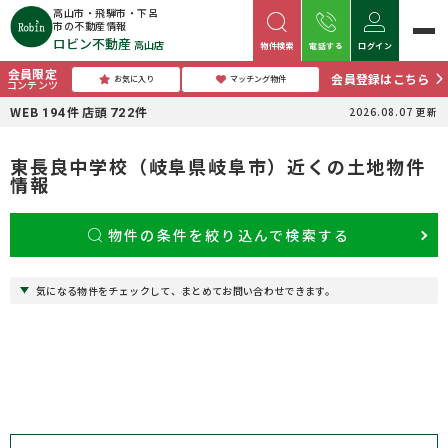
高山市・飛騨市・下呂
市の不動産情報
ロビン不動産
高山店
物件検索
電話する
ログイン
会員限定
会員登録はこちら
お気に入り
マッチング物件
コンテンツ
WEB
件
店頭
件
2026.08.07
更新
194
722
東長良中学校（岐阜県岐阜市）近くの土地物件
情報
物件の条件を絞り込んで検索する
気になる物件をチェックして、まとめてお問い合わせできます。