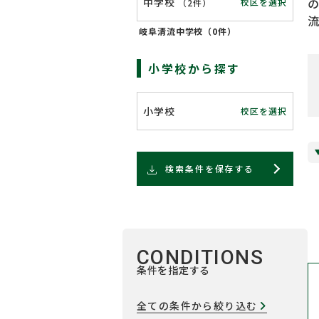
中学校
校区を選択
（
2件
）
岐阜清流中学校（
0件
）
小学校から探す
小学校
校区を選択
検索条件を保存する
CONDITIONS
条件を指定する
全ての条件から絞り込む