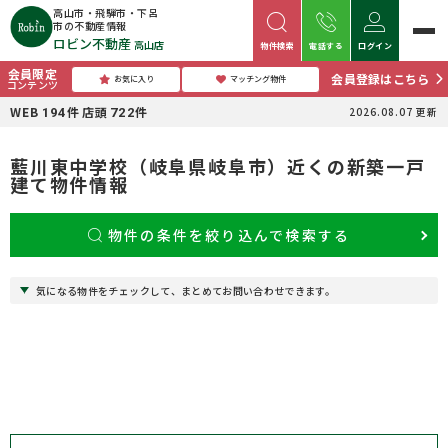
高山市・飛騨市・下呂
市の不動産情報
ロビン不動産
高山店
物件検索
電話する
ログイン
会員限定
会員登録はこちら
お気に入り
マッチング物件
コンテンツ
WEB
件
店頭
件
2026.08.07
更新
194
722
藍川東中学校（岐阜県岐阜市）近くの新築一戸
建て物件情報
物件の条件を絞り込んで検索する
気になる物件をチェックして、まとめてお問い合わせできます。