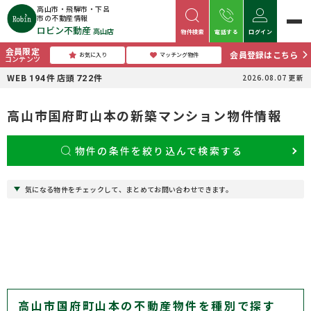
高山市・飛騨市・下呂
市の不動産情報
ロビン不動産
高山店
物件検索
電話する
ログイン
会員限定
会員登録はこちら
お気に入り
マッチング物件
コンテンツ
WEB
件
店頭
件
2026.08.07
更新
194
722
高山市国府町山本の新築マンション物件情報
物件の条件を絞り込んで検索する
気になる物件をチェックして、まとめてお問い合わせできます。
高山市国府町山本の不動産物件を種別で探す