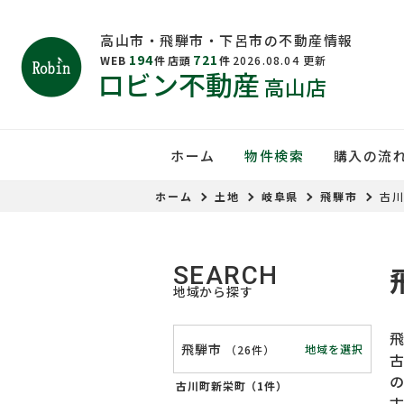
高山市・飛騨市・下呂市の不動産情報
194
721
WEB
件
店頭
件
2026.08.04
更新
ロビン不動産
高山店
ホーム
物件検索
購入の流
ホーム
土地
岐阜県
飛騨市
古
SEARCH
地域から探す
飛騨市
地域を選択
（
26件
）
古川町新栄町（
1件
）