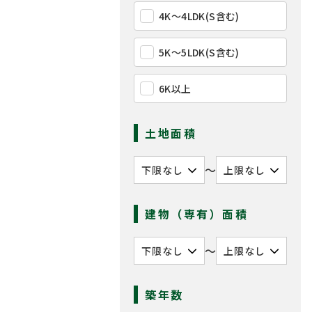
4K〜4LDK(S含む)
5K〜5LDK(S含む)
6K以上
土地面積
〜
建物（専有）面積
〜
築年数