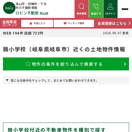
高山市・飛騨市・下呂
市の不動産情報
ロビン不動産
高山店
物件検索
電話する
ログイン
会員限定
会員登録はこちら
お気に入り
マッチング物件
コンテンツ
WEB
件
店頭
件
2026.08.07
更新
194
722
鶉小学校（岐阜県岐阜市）近くの土地物件情報
物件の条件を絞り込んで検索する
気になる物件をチェックして、まとめてお問い合わせできます。
鶉小学校付近の不動産物件を種別で探す