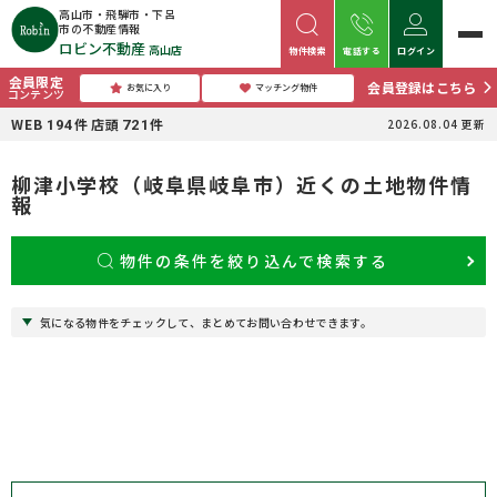
高山市・飛騨市・下呂
市の不動産情報
ロビン不動産
高山店
物件検索
電話する
ログイン
会員限定
会員登録はこちら
お気に入り
マッチング物件
コンテンツ
WEB
件
店頭
件
2026.08.04
更新
194
721
柳津小学校（岐阜県岐阜市）近くの土地物件情
報
物件の条件を絞り込んで検索する
気になる物件をチェックして、まとめてお問い合わせできます。