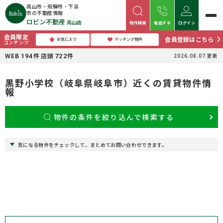
高山市・飛騨市・下呂
市の不動産情報
ロビン不動産
高山店
物件検索
電話する
ログイン
会員限定
会員登録はこちら
お気に入り
マッチング物件
コンテンツ
WEB
件
店頭
件
2026.08.07
更新
194
722
黒野小学校（岐阜県岐阜市）近くの賃貸物件情
報
物件の条件を絞り込んで検索する
気になる物件をチェックして、まとめてお問い合わせできます。