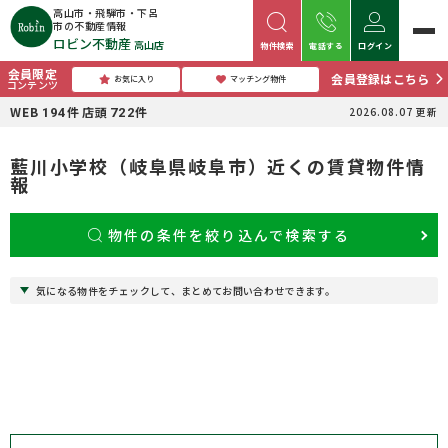
高山市・飛騨市・下呂
市の不動産情報
ロビン不動産
高山店
物件検索
電話する
ログイン
会員限定
会員登録はこちら
お気に入り
マッチング物件
コンテンツ
WEB
件
店頭
件
2026.08.07
更新
194
722
藍川小学校（岐阜県岐阜市）近くの賃貸物件情
報
物件の条件を絞り込んで検索する
気になる物件をチェックして、まとめてお問い合わせできます。