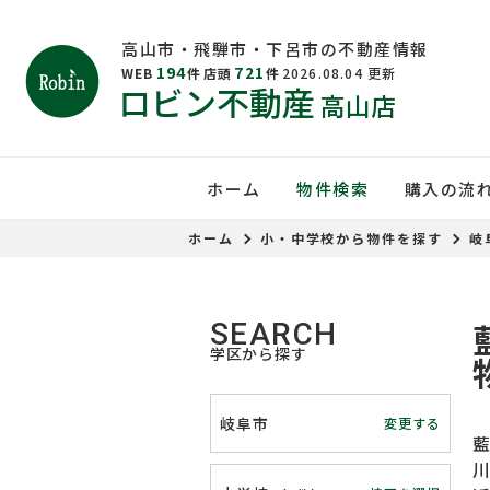
高山市・飛騨市・下呂市の不動産情報
194
721
WEB
件
店頭
件
2026.08.04
更新
ロビン不動産
高山店
ホーム
物件検索
購入の流
ホーム
小・中学校から物件を探す
岐
SEARCH
学区から探す
岐阜市
変更する