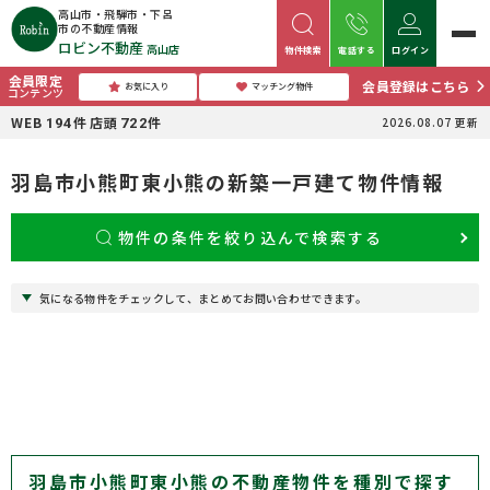
高山市・飛騨市・下呂
市の不動産情報
ロビン不動産
高山店
物件検索
電話する
ログイン
会員限定
会員登録はこちら
お気に入り
マッチング物件
コンテンツ
WEB
件
店頭
件
2026.08.07
更新
194
722
羽島市小熊町東小熊の新築一戸建て物件情報
物件の条件を絞り込んで検索する
気になる物件をチェックして、まとめてお問い合わせできます。
羽島市小熊町東小熊の不動産物件を種別で探す