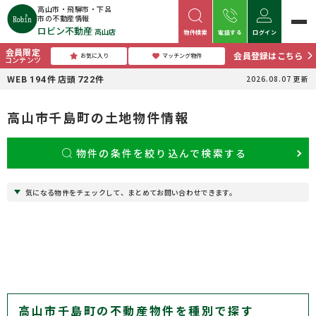
高山市・飛騨市・下呂
市の不動産情報
ロビン不動産
高山店
物件検索
電話する
ログイン
会員限定
会員登録はこちら
お気に入り
マッチング物件
コンテンツ
WEB
件
店頭
件
2026.08.07
更新
194
722
高山市千島町の土地物件情報
物件の条件を絞り込んで検索する
気になる物件をチェックして、まとめてお問い合わせできます。
高山市千島町の不動産物件を種別で探す