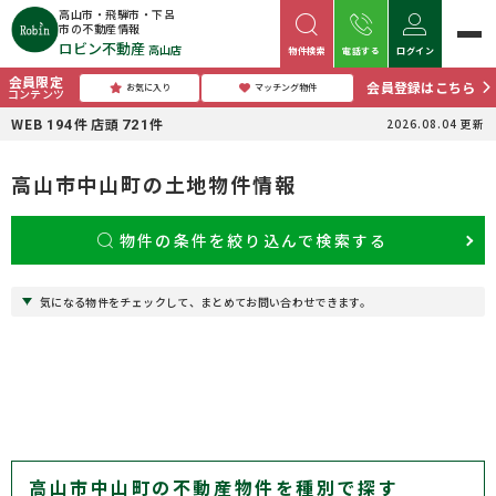
高山市・飛騨市・下呂
市の不動産情報
ロビン不動産
高山店
物件検索
電話する
ログイン
会員限定
会員登録はこちら
お気に入り
マッチング物件
コンテンツ
WEB
件
店頭
件
2026.08.04
更新
194
721
高山市中山町の土地物件情報
物件の条件を絞り込んで検索する
気になる物件をチェックして、まとめてお問い合わせできます。
高山市中山町の不動産物件を種別で探す