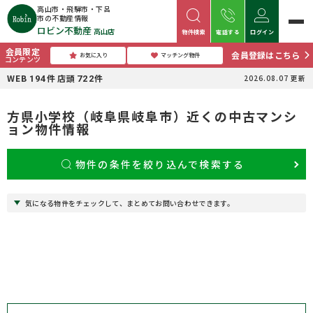
高山市・飛騨市・下呂
市の不動産情報
ロビン不動産
高山店
物件検索
電話する
ログイン
会員限定
会員登録はこちら
お気に入り
マッチング物件
コンテンツ
WEB
件
店頭
件
2026.08.07
更新
194
722
方県小学校（岐阜県岐阜市）近くの中古マンシ
ョン物件情報
物件の条件を絞り込んで検索する
気になる物件をチェックして、まとめてお問い合わせできます。