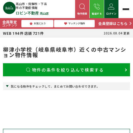
高山市・飛騨市・下呂
市の不動産情報
ロビン不動産
高山店
物件検索
電話する
ログイン
会員限定
会員登録はこちら
お気に入り
マッチング物件
コンテンツ
WEB
件
店頭
件
2026.08.04
更新
194
721
柳津小学校（岐阜県岐阜市）近くの中古マンシ
ョン物件情報
物件の条件を絞り込んで検索する
気になる物件をチェックして、まとめてお問い合わせできます。